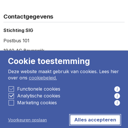
Contactgegevens
Stichting SIG
Postbus 101
1940 AC Beverwijk
Cookie toestemming
Telefoon:
0251 – 257 857
E-mail:
info@sig.nu
Deze website maakt gebruik van cookies. Lees hier
over ons
cookiebeleid.
Functionele cookies
i
De SIG heeft sinds 2007 het kwaliteits-certificaat HKZ
Analytische cookies
i
Gehandicapten-zorg.
Marketing cookies
Lees meer informatie over het keurmerk.
i
©Stichting Sig 2026 all rights reserved
Alles accepteren
Voorkeuren opslaan
Cookiebeleid
Disclaimer
Algemene leveringsvoorwaarden