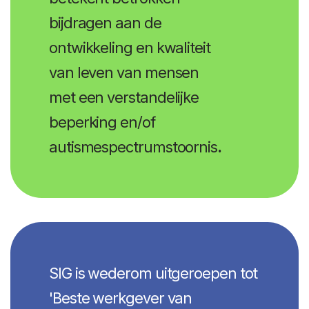
bijdragen aan de
ontwikkeling en kwaliteit
van leven van mensen
met een verstandelijke
beperking en/of
autismespectrumstoornis
.
SIG is wederom uitgeroepen tot
'Beste werkgever van