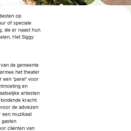
tiesten op
ur of speciale
, die er naast hun
elen. Het Siggy
t van de gemeente
aarmee het theater
 een ‘parel’ voor
ontmoeting en
atselijke artiesten
rbindende kracht
voor de adviezen
r een muzikaal
e gasten
or cliënten van