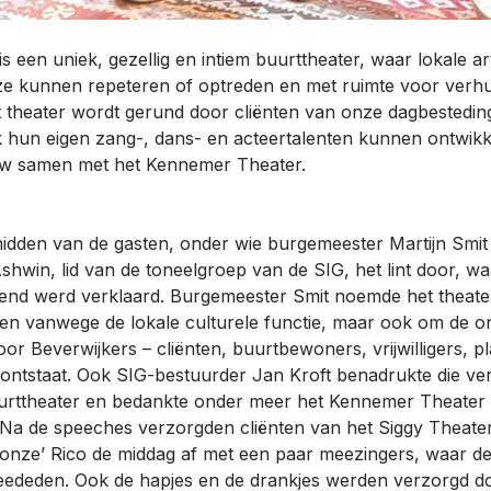
s een uniek, gezellig en intiem buurttheater, waar lokale ar
ze kunnen repeteren of optreden en met ruimte voor verhu
 theater wordt gerund door cliënten van onze dagbesteding
 hun eigen zang-, dans- en acteertalenten kunnen ontwikk
w samen met het Kennemer Theater.
midden van de gasten, onder wie burgemeester Martijn Smi
Ashwin, lid van de toneelgroep van de SIG, het lint door, w
pend werd verklaard. Burgemeester Smit noemde het theater
leen vanwege de lokale culturele functie, maar ook om de 
oor Beverwijkers – cliënten, buurtbewoners, vrijwilligers, pla
ontstaat. Ook SIG-bestuurder Jan Kroft benadrukte die ve
urttheater en bedankte onder meer het Kennemer Theater 
Na de speeches verzorgden cliënten van het Siggy Theate
‘onze’ Rico de middag af met een paar meezingers, waar d
eededen. Ook de hapjes en de drankjes werden verzorgd do