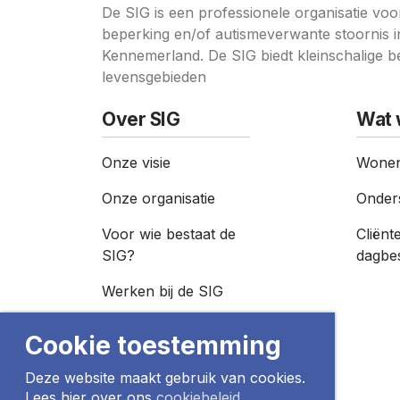
De SIG is een professionele organisatie v
beperking en/of autismeverwante stoornis i
Kennemerland. De SIG biedt kleinschalige be
levensgebieden
Over SIG
Wat 
Onze visie
Wonen
Onze organisatie
Onder
Voor wie bestaat de
Cliënt
SIG?
dagbe
Werken bij de SIG
Gemeenten
Cookie toestemming
Publicaties
Deze website maakt gebruik van cookies.
Lees hier over ons
cookiebeleid.
Nieuws­overzicht