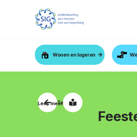
Wonen en logeren
We
Terug
Lees meer
Feest