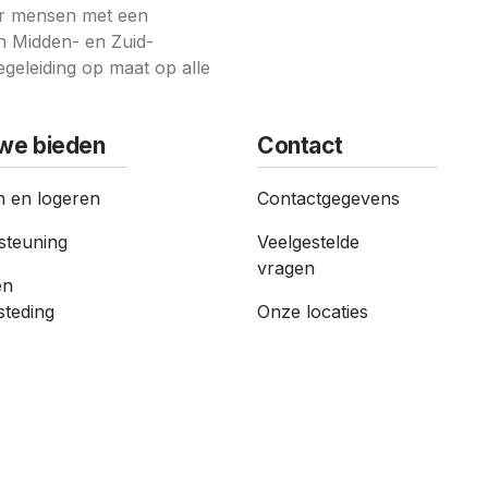
oor mensen met een
n Midden- en Zuid-
geleiding op maat op alle
we bieden
Contact
 en logeren
Contact­gegevens
steuning
Veelgestelde
vragen
en
steding
Onze locaties