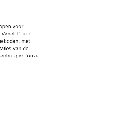
 open voor
. Vanaf 11 uur
geboden, met
aties van de
nenburg en ‘onze’