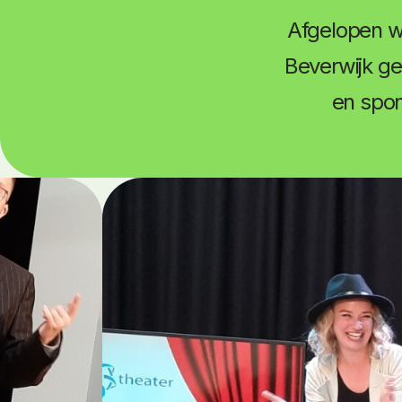
Afgelopen w
Beverwijk ge
en spon