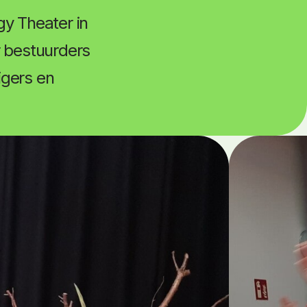
y Theater in
r bestuurders
igers en