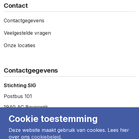
Contact
Contact­gegevens
Veelgestelde vragen
Onze locaties
Contactgegevens
Stichting SIG
Postbus 101
1940 AC Beverwijk
Cookie toestemming
Telefoon:
0251 – 257 857
E-mail:
info@sig.nu
Deze website maakt gebruik van cookies. Lees hier
over ons
cookiebeleid.