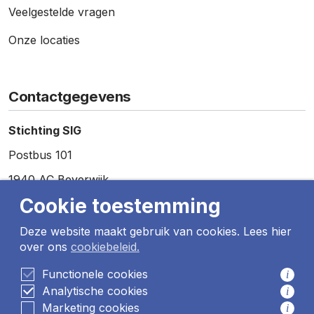
Veelgestelde vragen
Onze locaties
Contactgegevens
Stichting SIG
Postbus 101
1940 AC Beverwijk
Cookie toestemming
Telefoon:
0251 – 257 857
E-mail:
info@sig.nu
Deze website maakt gebruik van cookies. Lees hier
over ons
cookiebeleid.
Functionele cookies
i
De SIG heeft sinds 2007 het kwaliteits-certificaat HKZ
Analytische cookies
i
Gehandicapten-zorg.
Marketing cookies
Lees meer informatie over het keurmerk.
i